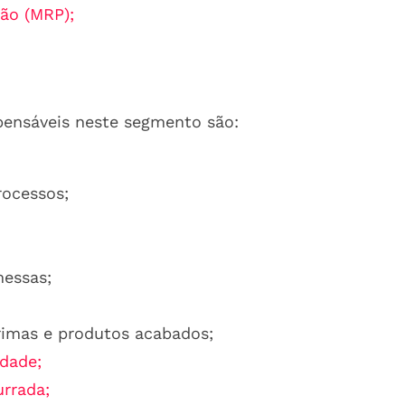
ão (MRP);
spensáveis neste segmento são:
rocessos;
messas;
rimas e produtos acabados;
idade;
rrada;