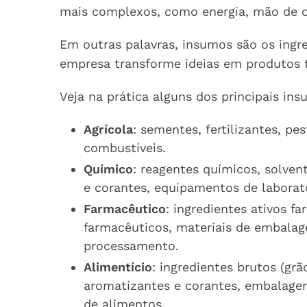
mais complexos, como energia, mão de o
Em outras palavras, insumos são os ing
empresa transforme ideias em produtos t
Veja na prática alguns dos principais i
Agrícola
: sementes, fertilizantes, pe
combustíveis.
Químico
: reagentes químicos, solven
e corantes, equipamentos de laborató
Farmacêutico
: ingredientes ativos f
farmacêuticos, materiais de embalag
processamento.
Alimentício
: ingredientes brutos (grã
aromatizantes e corantes, embalage
de alimentos.