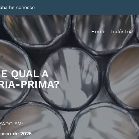
rabalhe conosco
Home
Indústria
E QUAL A
RIA-PRIMA?
ZADO EM:
arço de 2025