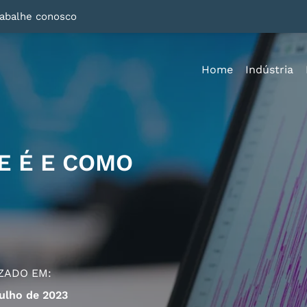
rabalhe conosco
Home
Indústria
E É E COMO
ZADO EM:
ulho de 2023