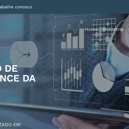
rabalhe conosco
Home
Indústria
 DE
ENCE DA
ZADO EM: