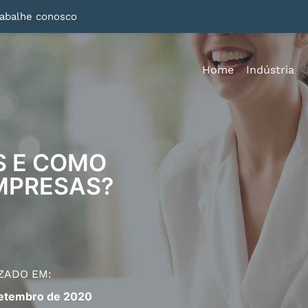
rabalhe conosco
Home
Indústria
ES E COMO
EMPRESAS?
ZADO EM:
Setembro de 2020