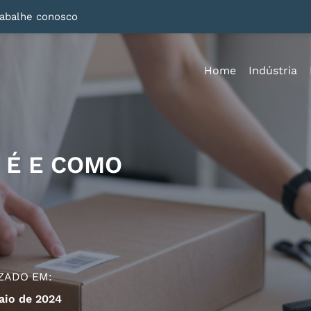
rabalhe conosco
Home
Indústria
 É E COMO
ZADO EM:
aio de 2024