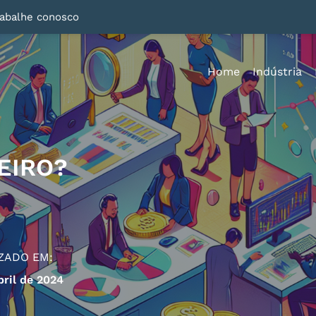
rabalhe conosco
Home
Indústria
EIRO?
ZADO EM:
bril de 2024