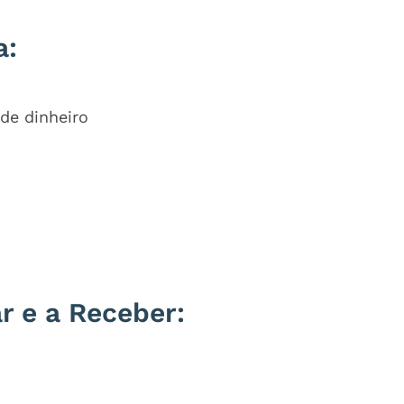
a:
de dinheiro
r e a Receber: