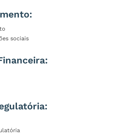
amento:
to
es sociais
Financeira:
egulatória:
latória